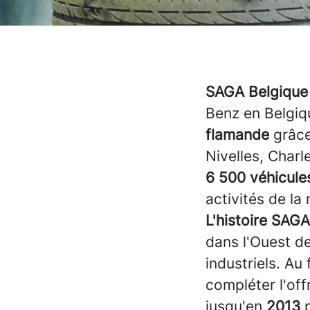
SAGA Belgique
Benz en Belgiq
flamande
grâce
Nivelles, Charl
6 500 véhicule
activités de la
L'histoire SAG
dans l'Ouest de
industriels. Au 
compléter l'off
jusqu'en
2013
p