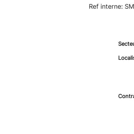
Ref interne: S
Secte
Locali
Contr