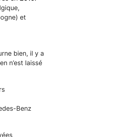
lgique,
logne) et
ne bien, il y a
en n’est laissé
rs
rcedes-Benz
evées