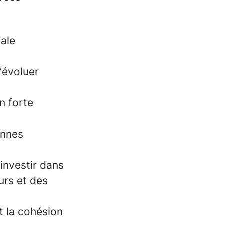
nale
’évoluer
n forte
onnes
investir dans
urs et des
t la cohésion