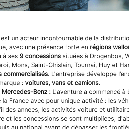
est un acteur incontournable de la distribut
ue, avec une présence forte en
régions wallo
 à ses
9 concessions
situées à Drogenbos, W
eroi, Mons, Saint-Ghislain, Tournai, Huy et Ha
s commercialisés
. L'entreprise développe l’e
 marque :
voitures, vans et camions
.
A Mercedes-Benz :
L'aventure a commencé à br
 la France avec pour unique activité : les véh
fil des années, les activités voiture et utilita
re et les concessions se sont multipliées, d'a
uis au national avant de dépasser les frontiè