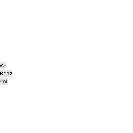
s-
-Benz
roi