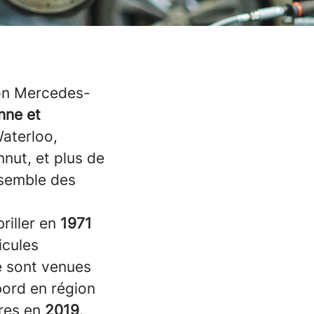
ion Mercedes-
nne et
aterloo,
nnut, et plus de
nsemble des
iller en
1971
icules
ire sont venues
bord en région
res en
2019
.