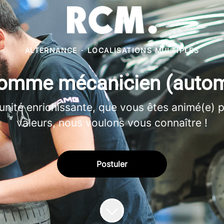
ALTERNANCE
·
LOCALISATIONS MULTIPLES
 comme mécanicien (autom
unité enrichissante, que vous êtes animé(e) 
valeurs, nous voulons vous connaître !
Postuler