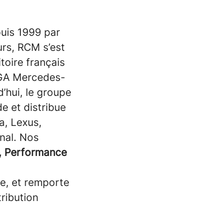
puis 1999 par
urs, RCM s’est
toire français
AGA Mercedes-
d’hui, le groupe
e et distribue
, Lexus,
onal. Nos
, Performance
ée, et remporte
tribution