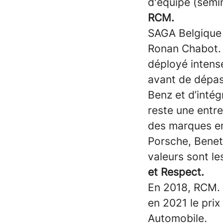
d'équipe (sémin
RCM.
SAGA Belgique 
Ronan Chabot. F
déployé intensé
avant de dépas
Benz et d’intég
reste une entre
des marques e
Porsche, Benete
valeurs sont le
et Respect.
En 2018, RCM. e
en 2021 le prix
Automobile.