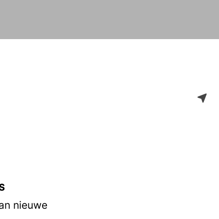
s
van nieuwe